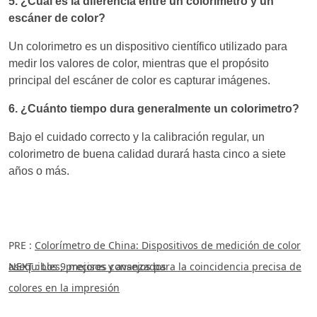
5. ¿Cuál es la diferencia entre un colorimetro y un
escáner de color?
Un colorimetro es un dispositivo científico utilizado para
medir los valores de color, mientras que el propósito
principal del escáner de color es capturar imágenes.
6. ¿Cuánto tiempo dura generalmente un colorimetro?
Bajo el cuidado correcto y la calibración regular, un
colorimetro de buena calidad durará hasta cinco a siete
años o más.
PRE :
Colorímetro de China: Dispositivos de medición de color
asequibles, precisos y avanzados
NEXT :
Los 9 mejores consejos para la coincidencia precisa de
colores en la impresión