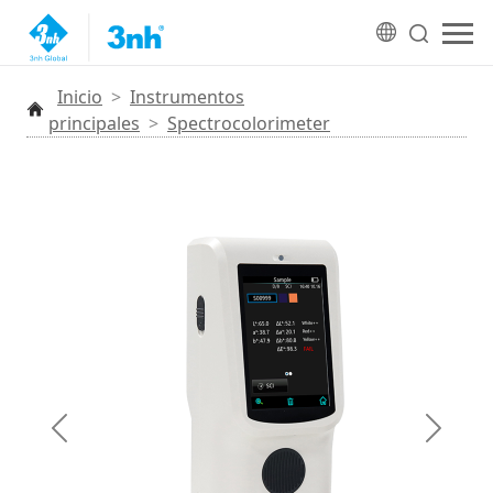
Inicio
>
Instrumentos
principales
>
Spectrocolorimeter
Anterior
Siguien