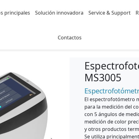
s principales
Solución innovadora
Service & Support
R
pectrofotómetro multiángulo
Contactos
Espectrofo
MS3005
Espectrofotómet
El espectrofotómetro m
para la medición del c
con 5 ángulos de medi
medición de color preci
y otros productos term
Se utiliza principalmen