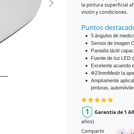
la pintura superficial 
Siguiente
visión y condiciones.
Puntos destacad
5 ángulos de medic
Sensor de imagen C
Pantalla táctil capa
Fuente de luz LED 
Excelente acuerdo e
Φ23mm
Medir la ape
Ampliamente aplicab
pinturas, automóviles
1
Garantía de 1 A
años)
Compartir