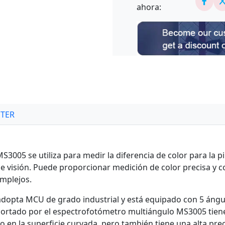
ahora:
TER
3005 se utiliza para medir la diferencia de color para la pi
e visión. Puede proporcionar medición de color precisa y co
mplejos.
dopta MCU de grado industrial y está equipado con 5 ángul
portado por el espectrofotómetro multiángulo MS3005 tien
 en la superficie curvada, pero también tiene una alta prec