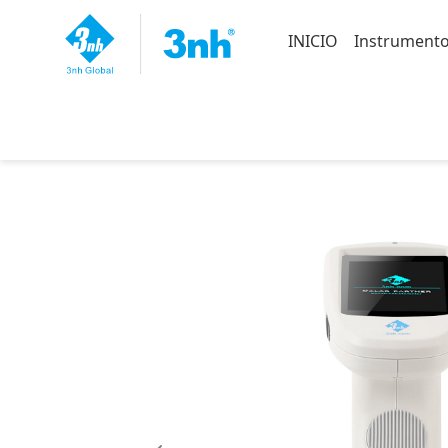
INICIO
Instrumento
Inicio
>
Instrumentos principales
>
Sp