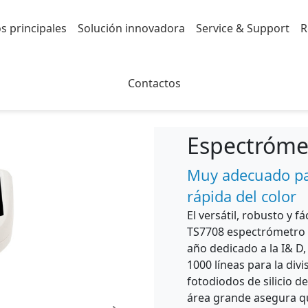
s principales
Solución innovadora
Service & Support
R
ectrophotometer
Contactos
Espectróme
Muy adecuado par
rápida del color
El versátil, robusto y 
TS7708 espectrómetro d
año dedicado a la I& D,
1000 líneas para la div
fotodiodos de silicio d
área grande asegura qu