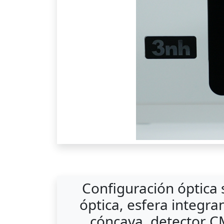
Configuración óptica 
óptica, esfera integra
cóncava, detector C