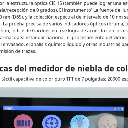
por la estructura óptica CIE 15 (también puede lograr una e
ela/recepción de 0 grados). El instrumento' La fuente de il
m (D65), y la colección espectral de intervalo de 10 nm se 
. La prueba precisa de varios indicadores ópticos (bruma, t
atino, índice de Gardner, etc.) se logra de acuerdo con los es
armacopea estándar nacional, el procesamiento del vidrio, el
 envasado, el análisis químico líquido y otras industrias par
misión de trazas.
icas del medidor de niebla de co
 táctil capacitiva de color puro TFT de 7 pulgadas; 20000 es