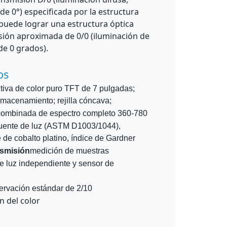
de 0°) especificada por la estructura
 puede lograr una estructura óptica
ión aproximada de 0/0 (iluminación de
de 0 grados).
os
citiva de color puro TFT de 7 pulgadas;
macenamiento; rejilla cóncava;
combinada de espectro completo 360-780
uente de luz (ASTM D1003/1044),
e de cobalto platino, índice de Gardner
smisión
medición de muestras
de luz independiente y sensor de
ervación estándar de 2/10
n del color