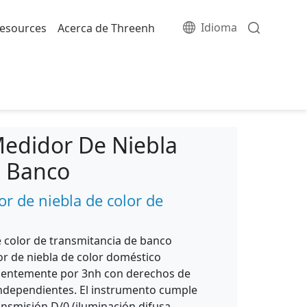
Idioma
esources
Acerca de Threenh
edidor De Niebla
e Banco
 de niebla de color de
e color de transmitancia de banco
r de niebla de color doméstico
ientemente por 3nh con derechos de
independientes. El instrumento cumple
ansmisión D/0 (iluminación difusa,