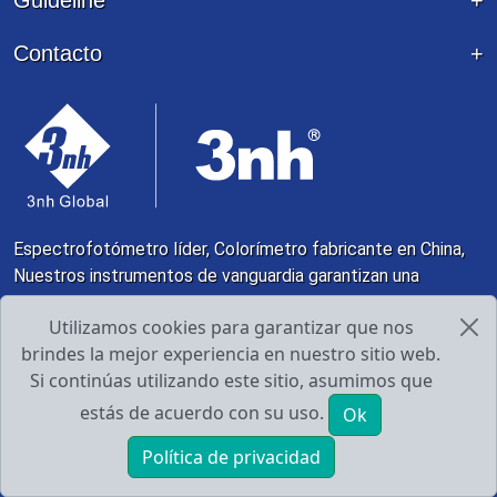
Contacto
Espectrofotómetro líder, Colorímetro fabricante en China,
Nuestros instrumentos de vanguardia garantizan una
precisión inigualable en el análisis del color, atendiendo a
Utilizamos cookies para garantizar que nos
diversas industrias desde la fabricación de alta gama hasta
brindes la mejor experiencia en nuestro sitio web.
los bienes de consumo. 3nh proporciona herramientas y
Si continúas utilizando este sitio, asumimos que
servicios completos de control de color
estás de acuerdo con su uso.
Ok
Política de privacidad
Derecho de autor y copia; 1998 - 2026 Guangdong
INICIO
PRODUCTOS
E-mail
Tel
Threenh Technology Co., Ltd.
Privacy Policy