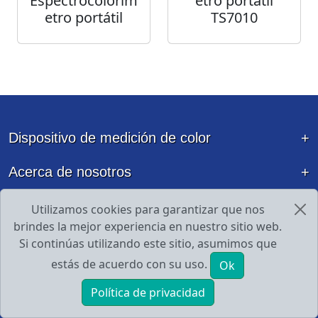
Espectrocolorím
etro portátil
etro portátil
TS7010
Dispositivo de medición de color
Acerca de nosotros
Guideline
Utilizamos cookies para garantizar que nos
brindes la mejor experiencia en nuestro sitio web.
Contacto
Si continúas utilizando este sitio, asumimos que
estás de acuerdo con su uso.
Ok
Política de privacidad
INICIO
PRODUCTOS
E-mail
Tel