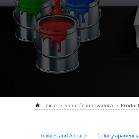
Inicio
>
Solución innovadora
>
Product
Textiles and Apparel
Color y aparienci