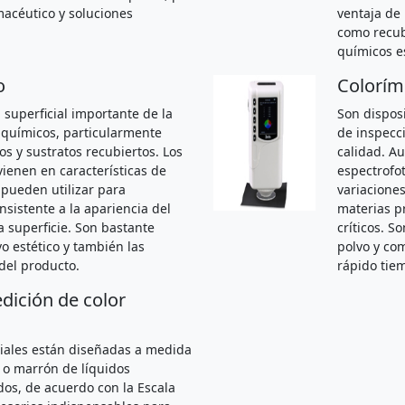
macéutico y soluciones
ventaja de 
como recub
químicos e
o
Colorím
 superficial importante de la
Son disposi
 químicos, particularmente
de inspecci
s y sustratos recubiertos. Los
calidad. A
ienen en características de
espectrofo
pueden utilizar para
variaciones
sistente a la apariencia del
materias p
a superficie. Son bastante
críticos. S
vo estético y también las
polvo y co
del producto.
rápido tie
dición de color
iales están diseñadas a medida
 o marrón de líquidos
dos, de acuerdo con la Escala