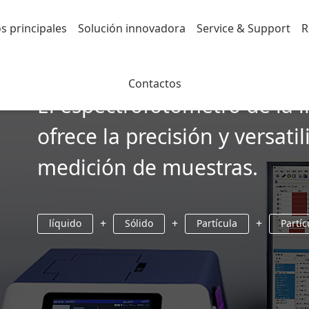
s principales
Solución innovadora
Service & Support
R
Contactos
El espectrofotómetro de la 
ofrece la precisión y versat
medición de muestras.
+
+
+
líquido
Sólido
Partícula
Partíc