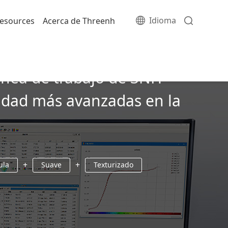
Idioma
esources
Acerca de Threenh
línea de trabajo de 3NH
ilidad más avanzadas en la
+
+
ula
Suave
Texturizado