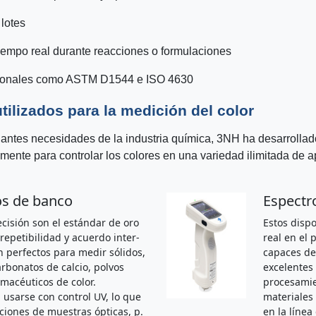
 lotes
iempo real durante reacciones o formulaciones
cionales como ASTM D1544 e ISO 4630
ilizados para la medición del color
biantes necesidades de la industria química, 3NH ha desarrolla
mente para controlar los colores en una variedad ilimitada de a
os de banco
Espectr
cisión son el estándar de oro
Estos dispo
repetibilidad y acuerdo inter-
real en el 
n perfectos para medir sólidos,
capaces de
arbonatos de calcio, polvos
excelentes 
macéuticos de color.
procesamie
 usarse con control UV, lo que
materiales 
aciones de muestras ópticas, p.
en la línea