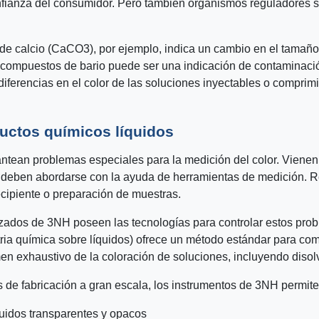
onfianza del consumidor. Pero también organismos reguladores 
de calcio (CaCO3), por ejemplo, indica un cambio en el tamaño 
 compuestos de bario puede ser una indicación de contaminació
s diferencias en el color de las soluciones inyectables o compri
ductos químicos líquidos
antean problemas especiales para la medición del color. Vienen
s deben abordarse con la ayuda de herramientas de medición. R
ecipiente o preparación de muestras.
nzados de 3NH poseen las tecnologías para controlar estos pro
ria química sobre líquidos) ofrece un método estándar para co
n exhaustivo de la coloración de soluciones, incluyendo disolv
 de fabricación a gran escala, los instrumentos de 3NH permite
uidos transparentes y opacos