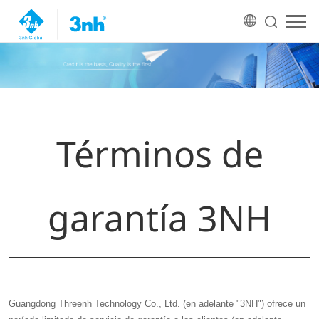
Términos de
garantía 3NH
Guangdong Threenh Technology Co., Ltd. (en adelante "3NH") ofrece un